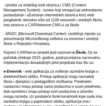
- prostor za smještaj web stranica i CMS (Content
Management System) - sustav koji omogućuje jednostavno
postavljanje i ažuriranje internetskih stranica kroz web
preglednik, trenutno više od 1100 osnovnih i srednjih škola
ima stranice u CARNetovom CMS-u za škole
- MSDC (Microsoft Download Center)- središnje mjesto za
preuzimanje Microsoftovog softvera za osnovne i srednje
škole u Republici Hrvatskoj
Najveći CARNet-ov projekt pod nazivom
e-Škole
, čiji se
početak očekuje 2015. godine, podrazumijeva nacionalnu
implementaciju dosadašnjih pilot projekata kao što su:
e-Dnevnik
- web aplikacija za vođenje razredne knjige u
elektroničkom obliku. Pristup aplikaciji imaju ravnatelji
škola i djelatnici u pedagoškim službama. Predmetni
nastavnici imaju pristup samo podacima o svom predmetu,
dok razrednici imaju pristup svim podacima o učeniku
svoga razreda. Uz postojeće funkcionalnosti koje sada ima
razredna knjiga u papirnatom obliku, aplikacija ima i