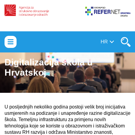
Prebaci na sadržaj
HR
Digitalizacija škola u
Hrvatskoj
U
posljednjih nekoliko
godina
postoji velik broj
inicijativa
usmjerenih na
podizanje
i
unapređenje
razine
digitalizacije
škola
. Temeljnu infrastrukturu za primjenu novih
tehnologija koje se koriste u obrazovnom i istraživačkom
sustavu RH razvija i održava Ministarstvo znanosti,