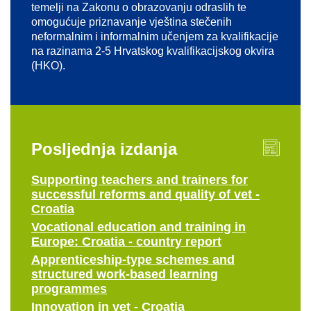
temelji na Zakonu o obrazovanju odraslih te
omogućuje priznavanje vještina stečenih
neformalnim i informalnim učenjem za kvalifikacije
na razinama 2-5 Hrvatskog kvalifikacijskog okvira
(HKO).
Posljednja izdanja
Supporting teachers and trainers for
successful reforms and quality of vet -
Croatia
Vocational education and training in
Europe: Croatia - country report
Apprenticeship-type schemes and
structured work-based learning
programmes
Innovation in vet - Croatia