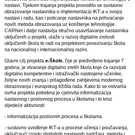
nastavi. Tijekom trajanja projekta provodilo se sustavno
obrazovanje nastavnika o implementaciji IKT-a u svojoj
nastavi i radu, kao i poticanje nastavnika na prihvaćanje
novih metoda obrazovanja uz korištenje tehnologije.
CARNet i dalje nastavlja stručno usavršavanje nastavnika
uključenih u projekt, ulaže u razvoj digitalne zrelosti
uključenih škola te radi na projektnom povezivanju škola
na nacionalnoj i internacionalnoj razini.
Glavni cilj projekta
e-Škole
, čije je predviđeno trajanje 7
godina, je stvaranje digitalno zrelih škola koje će razvijati
digitalno kompetentne i istraživački nastrojene učenike,
željne novih znanja i prilagođene zahtjevima modernog
obrazovanja i europskog tržišta rada. Kako bi se ostvarila
svrha projekta potrebna je cjelovita informatizacija
nastavnog i poslovnog procesa u školama i to kroz
sljedeće aktivnosti:
- informatizacija poslovnih procesa u školama
- sustavno uvođenje IKT-a u procese učenja i poučavanja,
uključujući izradu digitalnih nastavnih sadržaja, metoda i