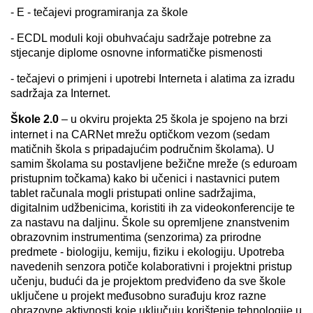
- E - tečajevi programiranja za škole
- ECDL moduli koji obuhvaćaju sadržaje potrebne za
stjecanje diplome osnovne informatičke pismenosti
- tečajevi o primjeni i upotrebi Interneta i alatima za izradu
sadržaja za Internet.
Škole 2.0
– u okviru projekta 25 škola je spojeno na brzi
internet i na CARNet mrežu optičkom vezom (sedam
matičnih škola s pripadajućim područnim školama). U
samim školama su postavljene bežične mreže (s eduroam
pristupnim točkama) kako bi učenici i nastavnici putem
tablet računala mogli pristupati online sadržajima,
digitalnim udžbenicima, koristiti ih za videokonferencije te
za nastavu na daljinu. Škole su opremljene znanstvenim
obrazovnim instrumentima (senzorima) za prirodne
predmete - biologiju, kemiju, fiziku i ekologiju. Upotreba
navedenih senzora potiče kolaborativni i projektni pristup
učenju, budući da je projektom predviđeno da sve škole
uključene u projekt međusobno surađuju kroz razne
obrazovne aktivnosti koje uključuju korištenje tehnologije u