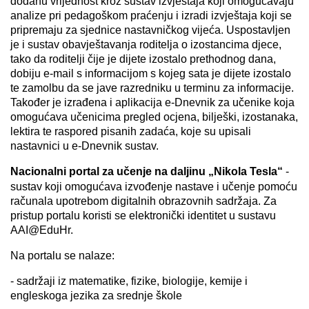
dodanu vrijednost kroz sustav izvještaja koji omogućavaju
analize pri pedagoškom praćenju i izradi izvještaja koji se
pripremaju za sjednice nastavničkog vijeća. Uspostavljen
je i sustav obavještavanja roditelja o izostancima djece,
tako da roditelji čije je dijete izostalo prethodnog dana,
dobiju e-mail s informacijom s kojeg sata je dijete izostalo
te zamolbu da se jave razredniku u terminu za informacije.
Također je izrađena i aplikacija e-Dnevnik za učenike koja
omogućava učenicima pregled ocjena, bilješki, izostanaka,
lektira te raspored pisanih zadaća, koje su upisali
nastavnici u e-Dnevnik sustav.
Nacionalni portal za učenje na daljinu „Nikola Tesla“
-
sustav koji omogućava izvođenje nastave i učenje pomoću
računala upotrebom digitalnih obrazovnih sadržaja. Za
pristup portalu koristi se elektronički identitet u sustavu
AAI@EduHr.
Na portalu se nalaze:
- sadržaji iz matematike, fizike, biologije, kemije i
engleskoga jezika za srednje škole