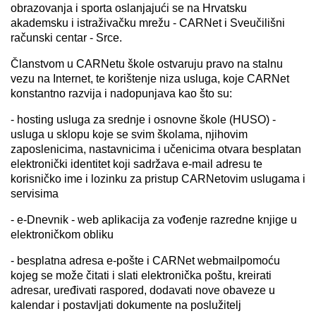
obrazovanja i sporta oslanjajući se na Hrvatsku
akademsku i istraživačku mrežu - CARNet i Sveučilišni
računski centar - Srce.
Članstvom u CARNetu škole ostvaruju pravo na stalnu
vezu na Internet, te korištenje niza usluga, koje CARNet
konstantno razvija i nadopunjava kao što su:
- hosting usluga za srednje i osnovne škole (HUSO) -
usluga u sklopu koje se svim školama, njihovim
zaposlenicima, nastavnicima i učenicima otvara besplatan
elektronički identitet koji sadržava e-mail adresu te
korisničko ime i lozinku za pristup CARNetovim uslugama i
servisima
- e-Dnevnik - web aplikacija za vođenje razredne knjige u
elektroničkom obliku
- besplatna adresa e-pošte i CARNet webmailpomoću
kojeg se može čitati i slati elektronička poštu, kreirati
adresar, uređivati raspored, dodavati nove obaveze u
kalendar i postavljati dokumente na poslužitelj