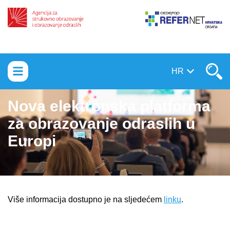
Prebaci na sadržaj
HR
Nova elektronska platforma
za obrazovanje odraslih u
Europi
Više informacija dostupno je na sljedećem
linku
.